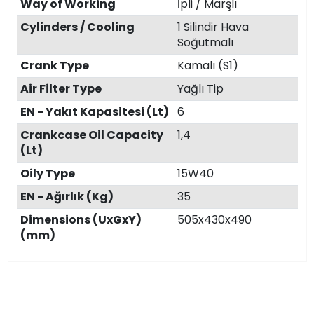
Way of Working
İpli / Marşlı
Cylinders / Cooling
1 Silindir Hava
Soğutmalı
Crank Type
Kamalı (S1)
Air Filter Type
Yağlı Tip
EN - Yakıt Kapasitesi (Lt)
6
Crankcase Oil Capacity
1,4
(Lt)
Oily Type
15W40
EN - Ağırlık (Kg)
35
Dimensions (UxGxY)
505x430x490
(mm)