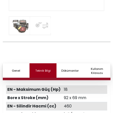
Kullanım
Genel
Teknik Bilgi
Dökümanlar
Kılavuzu
EN - Maksimum Güç (Hp)
18
Bore x Stroke (mm)
92 x 69 mm
EN - Silindir Hacmi (cc)
460