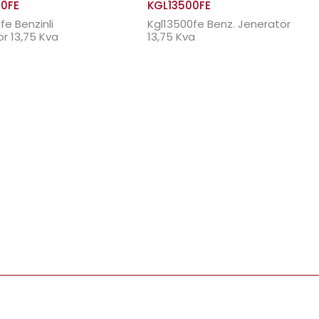
0FE
KGL13500FE
fe Benzinli
Kgl13500fe Benz. Jeneratör
r 13,75 Kva
13,75 Kva